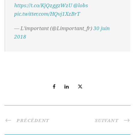
https://t.co/KjQzggzWzU
@lobs
pic.twitter.com/HQvj1XzBrT
— L'important (@Limportant_fr)
30 juin
2018
PRÉCÉDENT
SUIVANT