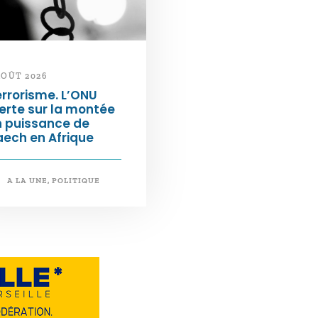
AOÛT 2026
rrorisme. L’ONU
erte sur la montée
n puissance de
ech en Afrique
A LA UNE
,
POLITIQUE