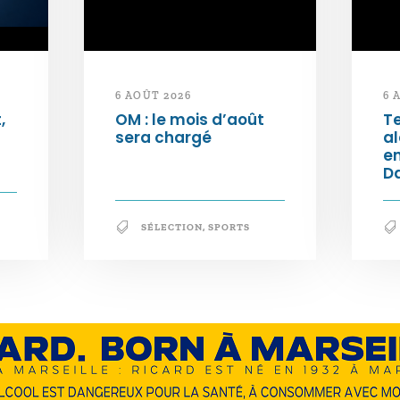
6 AOÛT 2026
6 
,
OM : le mois d’août
Te
sera chargé
al
e
Da
SÉLECTION
,
SPORTS