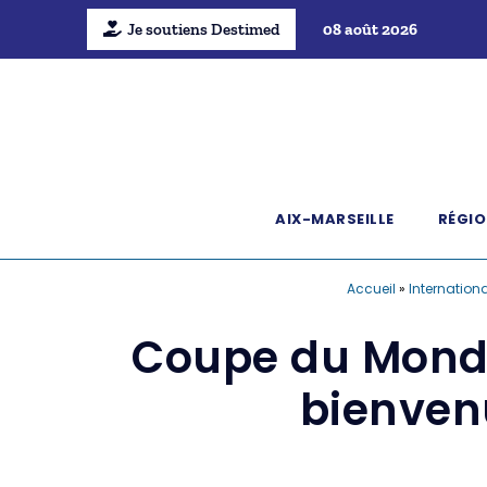
Je soutiens Destimed
08 août 2026
AIX-MARSEILLE
RÉGIO
Accueil
»
Internationa
Coupe du Monde
bienven