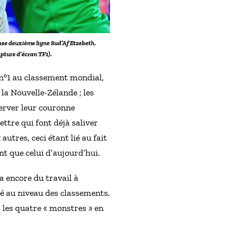
mense deuxième ligne Sud’Af Etzebeth.
pture d’écran TF1).
, n°1 au classement mondial,
 la Nouvelle-Zélande ; les
server leur couronne
ettre qui font déjà saliver
utres, ceci étant lié au fait
nt que celui d’aujourd’hui.
 a encore du travail à
é au niveau des classements.
t les quatre « monstres » en