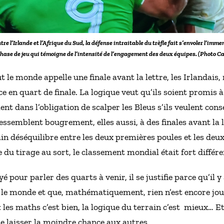
tre l’Irlande et l’Afrique du Sud, la défense intraitable du trèfle fait s’envoler l’im
ase de jeu qui témoigne de l’intensité de l’engagement des deux équipes. (Photo Ca
 le monde appelle une finale avant la lettre, les Irlandais
e en quart de finale. La logique veut qu’ils soient promis à
ent dans l’obligation de scalper les Bleus s’ils veulent con
ssemblent bougrement, elles aussi, à des finales avant la l
n déséquilibre entre les deux premières poules et les deux a
du tirage au sort, le classement mondial était fort différe
pour parler des quarts à venir, il se justifie parce qu’il y
 le monde et que, mathématiquement, rien n’est encore jou
 : les maths c’est bien, la logique du terrain c’est mieux… E
e laisser la moindre chance aux autres.