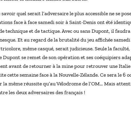
 savoir quel serait l’adversaire le plus accessible ne se pos
ations face à face samedi soir à Saint-Denis ont été iden
de technique et de tactique. Avec ou sans Dupont, il faud
esque. Et au regard de la brutalité du jeu affichée samedi
ricolore, même casqué, serait judicieuse. Seule la faculté,
re Dupont se remet de son opération et ses coéquipiers ad
nt avant de retourner à la mine pour retrouver une Italie
te cette semaine face à la Nouvelle-Zélande. Ce sera le 6 
ir la même réussite qu’au Vélodrome de l’OM… Mais attention 
re les deux adversaires des français !