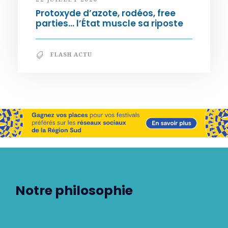
Protoxyde d’azote, rodéos, free
parties… l’État muscle sa riposte
FLASH ACTU
Notre philosophie