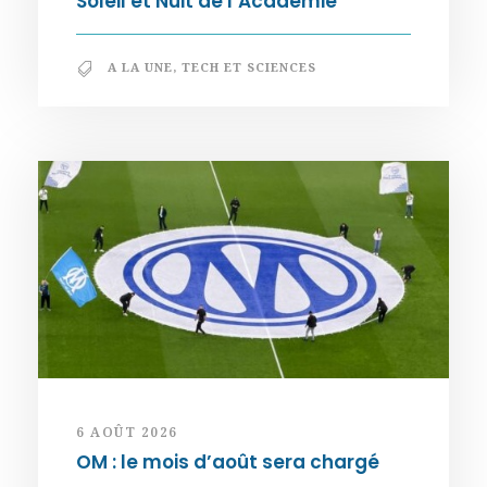
Soleil et Nuit de l’Académie
A LA UNE
,
TECH ET SCIENCES
6 AOÛT 2026
OM : le mois d’août sera chargé