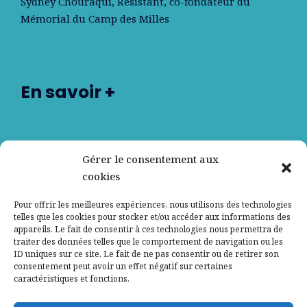
Sydney Chouraqui
, Résistant, co-fondateur du
Mémorial du Camp des Milles
En savoir +
Nos partenaires
Gérer le consentement aux
cookies
Qui sommes-nous ?
Pour offrir les meilleures expériences, nous utilisons des technologies
telles que les cookies pour stocker et/ou accéder aux informations des
Contactez-nous
appareils. Le fait de consentir à ces technologies nous permettra de
traiter des données telles que le comportement de navigation ou les
ID uniques sur ce site. Le fait de ne pas consentir ou de retirer son
Mentions légales
consentement peut avoir un effet négatif sur certaines
caractéristiques et fonctions.
Politique de confidentialité