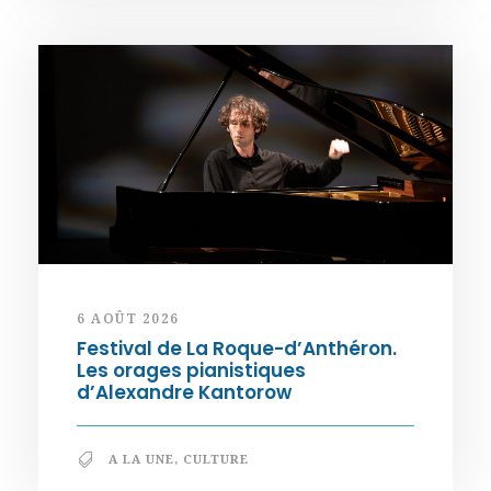
6 AOÛT 2026
Festival de La Roque-d’Anthéron.
Les orages pianistiques
d’Alexandre Kantorow
A LA UNE
,
CULTURE