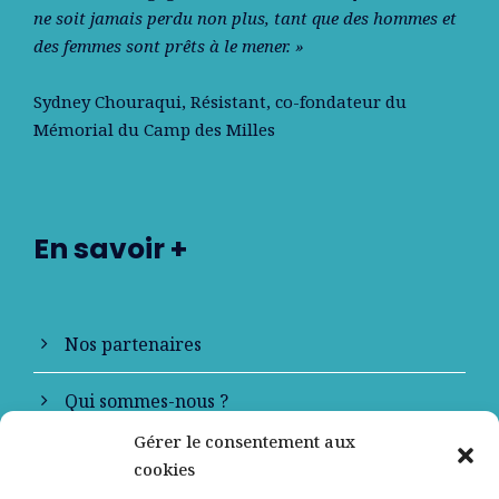
ne soit jamais perdu non plus, tant que des hommes et
des femmes sont prêts à le mener. »
Sydney Chouraqui
, Résistant, co-fondateur du
Mémorial du Camp des Milles
En savoir +
Nos partenaires
Qui sommes-nous ?
Gérer le consentement aux
Contactez-nous
cookies