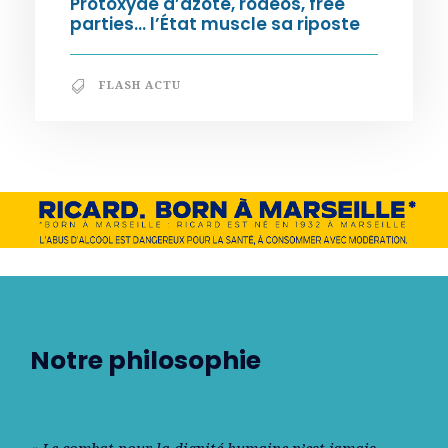
Protoxyde d’azote, rodéos, free
parties… l’État muscle sa riposte
FLASH ACTU
Notre philosophie
« Le combat pour la dignité humaine n’est jamais