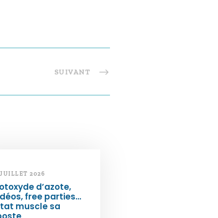
SUIVANT
 JUILLET 2026
otoxyde d’azote,
déos, free parties…
État muscle sa
poste