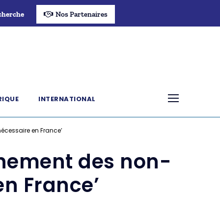
cherche
Nos Partenaires
RIQUE
INTERNATIONAL
écessaire en France’
inement des non-
en France’