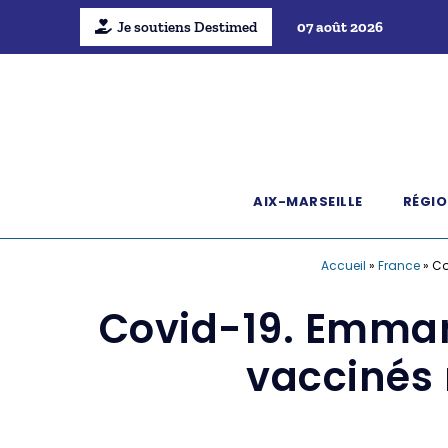
Je soutiens Destimed
07 août 2026
AIX-MARSEILLE
RÉGIO
Accueil
»
France
»
Co
Covid-19. Emman
vaccinés 