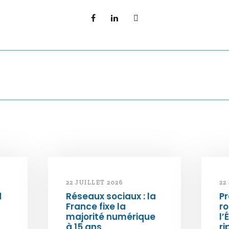
22 JUILLET 2026
22
d
Réseaux sociaux : la
Pr
France fixe la
ro
majorité numérique
l’
à 15 ans
ri