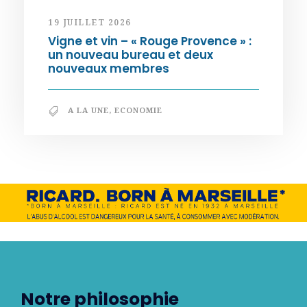
19 JUILLET 2026
Vigne et vin – « Rouge Provence » :
un nouveau bureau et deux
nouveaux membres
A LA UNE
,
ECONOMIE
Notre philosophie