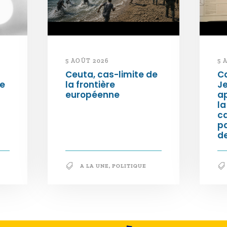
5 AOÛT 2026
5 
Ceuta, cas-limite de
Ca
ée
la frontière
Je
européenne
ap
la
c
p
de
A LA UNE
,
POLITIQUE