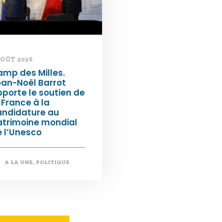
AOÛT 2026
mp des Milles.
an-Noël Barrot
porte le soutien de
 France à la
andidature au
atrimoine mondial
 l’Unesco
A LA UNE
,
POLITIQUE