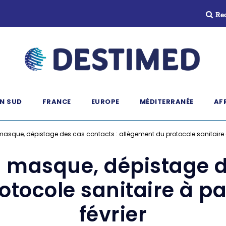
Re
N SUD
FRANCE
EUROPE
MÉDITERRANÉE
AF
masque, dépistage des cas contacts : allègement du protocole sanitaire à p
u masque, dépistage d
tocole sanitaire à par
février