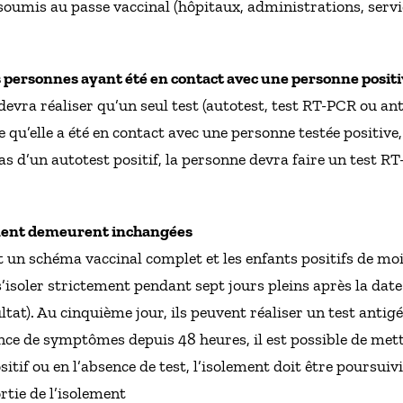
n soumis au passe vaccinal (hôpitaux, administrations, serv
es personnes ayant été en contact avec une personne positi
evra réaliser qu’un seul test (autotest, test RT-PCR ou ant
 qu’elle a été en contact avec une personne testée positive, a
cas d’un autotest positif, la personne devra faire un test 
lement demeurent inchangées
 un schéma vaccinal complet et les enfants positifs de moin
 s’isoler strictement pendant sept jours pleins après la d
sultat). Au cinquième jour, ils peuvent réaliser un test anti
sence de symptômes depuis 48 heures, il est possible de mett
positif ou en l’absence de test, l’isolement doit être poursuiv
ortie de l’isolement