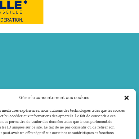
Gérer le consentement aux cookies
es meilleures expériences, nous utilisons des technologies telles que les cookies
et/ou accéder aux informations des appareils. Le fait de consentir à ces
 nous permettra de traiter des données telles que le comportement de
 les ID uniques sur ce site. Le fait de ne pas consentir ou de retirer son
peut avoir un effet négatif sur certaines caractéristiques et fonctions.