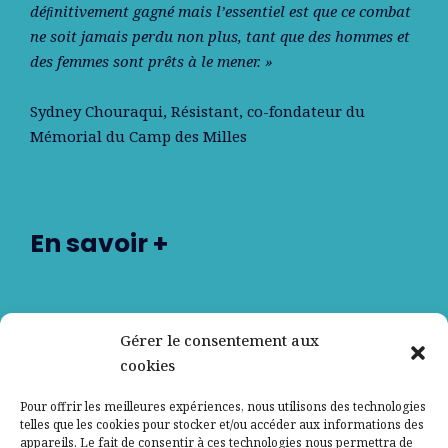
déﬁnitivement gagné mais l’essentiel est que ce combat
ne soit jamais perdu non plus, tant que des hommes et
des femmes sont prêts à le mener. »
Sydney Chouraqui
, Résistant, co-fondateur du
Mémorial du Camp des Milles
En savoir +
Nos partenaires
Gérer le consentement aux
cookies
Qui sommes-nous ?
Pour offrir les meilleures expériences, nous utilisons des technologies
telles que les cookies pour stocker et/ou accéder aux informations des
Contactez-nous
appareils. Le fait de consentir à ces technologies nous permettra de