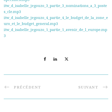
itw_d_isabelle_jegouzo_3_partie_3_nominations_a_3_poste
s_cle.mp3
itw_d_isabelle_jegouzo_4_partie_4_le_budget_de_la_zone_e
uro_et_le_budget_general.mp3
itw_d_isabelle_jegouzo_5_partie_5_avenir_de_l_europe.mp
3
PRÉCÉDENT
SUIVANT