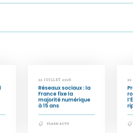
22 JUILLET 2026
22
d
Réseaux sociaux : la
Pr
France fixe la
ro
majorité numérique
l’
à 15 ans
ri
FLASH ACTU