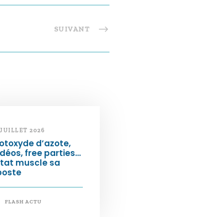
SUIVANT
 JUILLET 2026
otoxyde d’azote,
déos, free parties…
État muscle sa
poste
FLASH ACTU