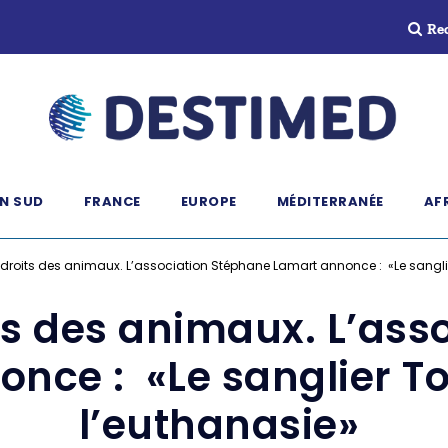
Re
N SUD
FRANCE
EUROPE
MÉDITERRANÉE
AF
droits des animaux. L’association Stéphane Lamart annonce : «Le sangli
ts des animaux. L’ass
nce : «Le sanglier T
l’euthanasie»