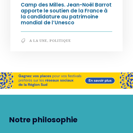
Camp des Milles. Jean-Noël Barrot
apporte le soutien de la France à
la candidature au patrimoine
mondial de l’Unesco
A LA UNE
,
POLITIQUE
Notre philosophie