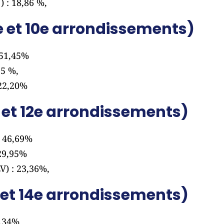
 : 18,86 %,
9e et 10e arrondissements)
 51,45%
35 %,
 22,20%
e et 12e arrondissements)
 46,69%
 29,95%
V) : 23,36%,
 et 14e arrondissements)
5,34%