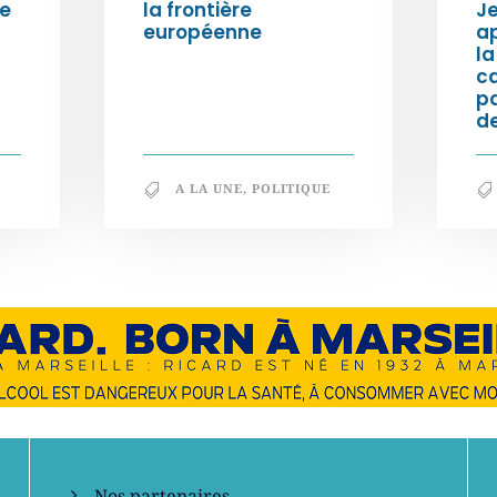
ée
la frontière
Je
européenne
ap
la
c
p
de
A LA UNE
,
POLITIQUE
En savoir +
Nos partenaires