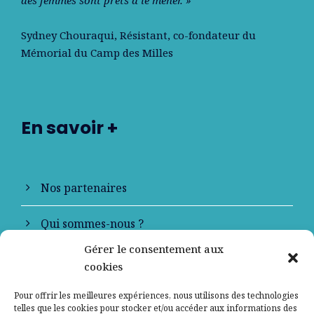
des femmes sont prêts à le mener. »
Sydney Chouraqui
, Résistant, co-fondateur du
Mémorial du Camp des Milles
En savoir +
Nos partenaires
Qui sommes-nous ?
Gérer le consentement aux
Contactez-nous
cookies
Mentions légales
Pour offrir les meilleures expériences, nous utilisons des technologies
telles que les cookies pour stocker et/ou accéder aux informations des