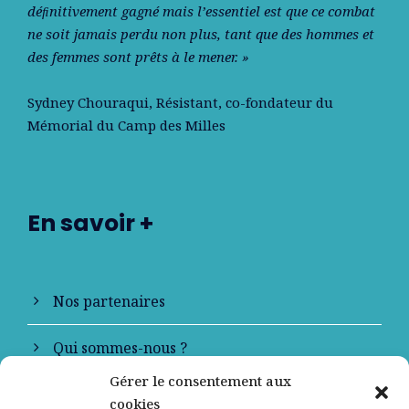
déﬁnitivement gagné mais l’essentiel est que ce combat
ne soit jamais perdu non plus, tant que des hommes et
des femmes sont prêts à le mener. »
Sydney Chouraqui
, Résistant, co-fondateur du
Mémorial du Camp des Milles
En savoir +
Nos partenaires
Qui sommes-nous ?
Gérer le consentement aux
Contactez-nous
cookies