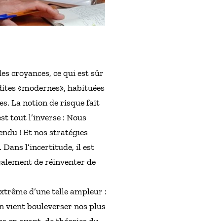
es croyances, ce qui est sûr
s dites «modernes», habituées
es. La notion de risque fait
st tout l’inverse : Nous
ndu ! Et nos stratégies
Dans l’incertitude, il est
également de réinventer de
trême d’une telle ampleur :
on vient bouleverser nos plus
es en avant, de théories du