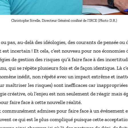
Christophe Sivelle, Directeur Général confiné de l’IRCE (Photo D.R.)
u pas, au-delà des idéologies, des courants de pensée ou d
ut est incertain ! Et cela, c’est nouveau pour nos économie
gies de gestion des risques qu’à faire face à des incertitud
, qui se répète plusieurs fois et de façon identique. Là c’e
mène inédit, non répété avec un impact extrême et inatte
r maîtriser les risques) sont inefficaces car inappropriées. 
ie créative, où l’enjeu est non seulement de réagir mais 
 faire face à cette nouvelle réalité.
nt communément admises pour faire face à un événement ex
ouvent ce qui est le plus compliqué puisque cette acceptati
vons ainsi observer ici où là des postures de déni, de fuit