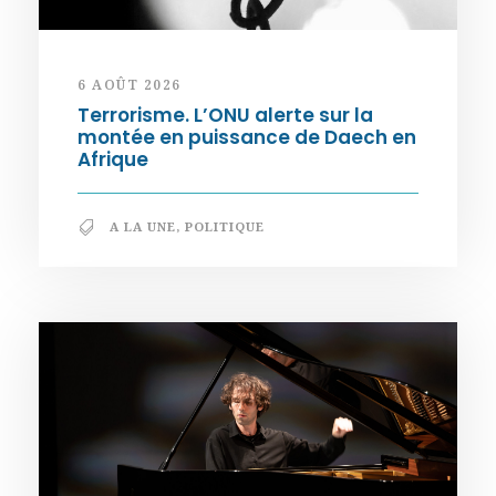
6 AOÛT 2026
Terrorisme. L’ONU alerte sur la
montée en puissance de Daech en
Afrique
A LA UNE
,
POLITIQUE