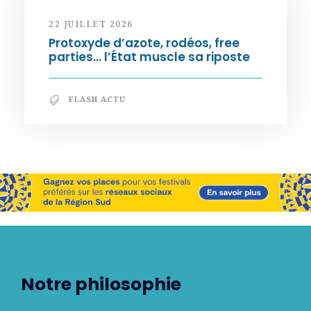
22 JUILLET 2026
Protoxyde d’azote, rodéos, free
parties… l’État muscle sa riposte
FLASH ACTU
Notre philosophie