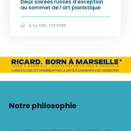
Deux soirées russes d’exception
au sommet de l’art pianistique
A LA UNE
,
CULTURE
Notre philosophie