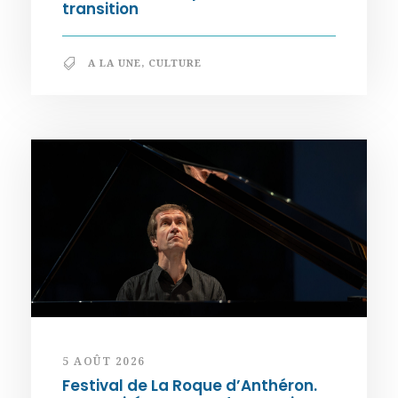
transition
A LA UNE
,
CULTURE
5 AOÛT 2026
Festival de La Roque d’Anthéron.