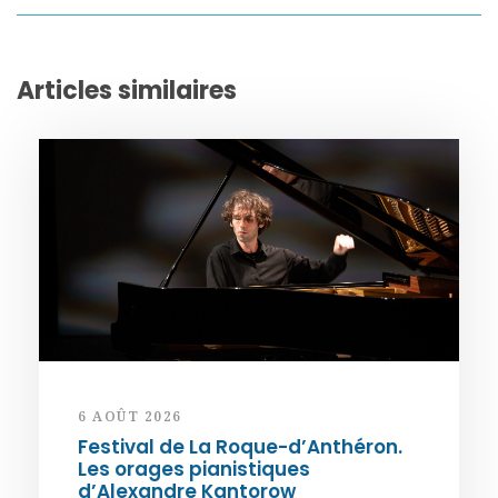
Articles similaires
6 AOÛT 2026
Festival de La Roque-d’Anthéron.
Les orages pianistiques
d’Alexandre Kantorow