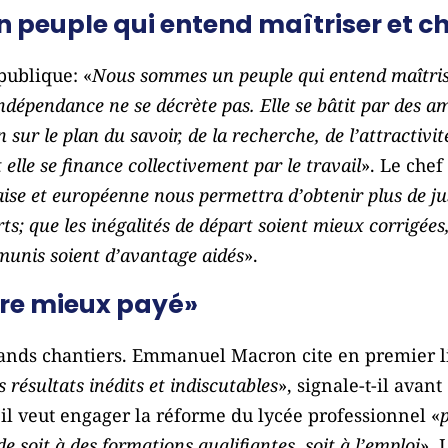
peuple qui entend maîtriser et cho
publique: «
Nous sommes un peuple qui entend maîtriser
ndépendance ne se décrète pas. Elle se bâtit par des am
sur le plan du savoir, de la recherche, de l’attractivit
t elle se finance collectivement par le travail
». Le chef
ise et européenne nous permettra d’obtenir plus de ju
ts; que les inégalités de départ soient mieux corrigées
munis soient d’avantage aidés
».
être mieux payé»
grands chantiers. Emmanuel Macron cite en premier lie
résultats inédits et indiscutables
», signale-t-il avan
 il veut engager la réforme du lycée professionnel «
 soit à des formations qualifiantes, soit à l’emploi
». 