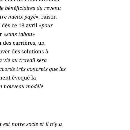
de bénéficiaires du revenu
 être mieux payé
», raison
s
dès ce 18 avril «
pour
r «
sans tabou
»
 des carrières, un
uver des solutions à
 vie au travail sera
accords très concrets que les
ement évoqué la
n nouveau modèle
t est notre socle et il n’y a