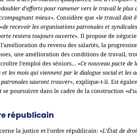
doubler d’efforts pour ramener vers le travail le plus 
s accompagnant mieux
». Considère que «
le travail doit
«
de recevoir les organisations patronales et syndicale
 porte restera toujours ouverte
». Il propose de négocie
’amélioration du revenu des salariés, la progression
sses, une amélioration des conditions de travail, tro
ccroître l’emploi des séniors… «
Ce nouveau pacte de la
et les mois qui viennent par le dialogue social et les 
t patronales sauront trouver
», explique-t-il. Est égal
it se poursuivre dans le cadre de la construction «
d’u
dre républicain
rne la justice et l’ordre républicain: «
L’État de droi