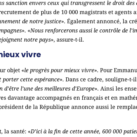
ans sanction envers ceux qui transgressent le droit des
recrutement de plus de 10 000 magistrats et agents a
nnement de notre justice
». Également annoncé, la cré
ampagnes
». «
Nous renforcerons aussi le contrôle de l’i
ejoignent notre pays
», assure-t-il.
mieux vivre
ur objet «
le progrès pour mieux vivre
». Pour Emmanu
t porter cette espérance
». Dans ce cadre, souligne-t-il
n d’être l’une des meilleures d’Europe
». Ainsi les ens
ves davantage accompagnés en français et en mathé
Le président de la République annonce aussi le remp
 la santé: «
D’ici à la fin de cette année, 600 000 pati