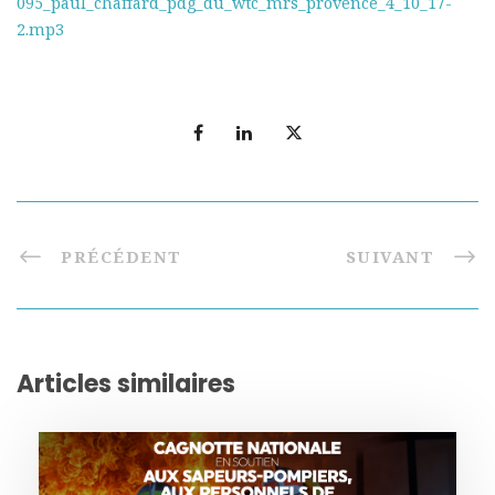
095_paul_chaffard_pdg_du_wtc_mrs_provence_4_10_17-
2.mp3
PRÉCÉDENT
SUIVANT
Articles similaires