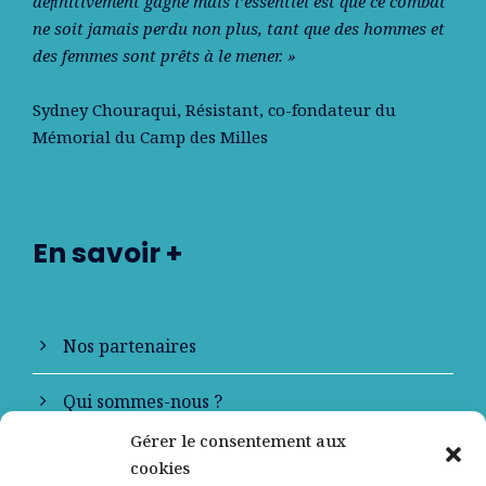
déﬁnitivement gagné mais l’essentiel est que ce combat
ne soit jamais perdu non plus, tant que des hommes et
des femmes sont prêts à le mener. »
Sydney Chouraqui
, Résistant, co-fondateur du
Mémorial du Camp des Milles
En savoir +
Nos partenaires
Qui sommes-nous ?
Gérer le consentement aux
Contactez-nous
cookies