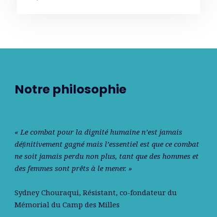
Notre philosophie
« Le combat pour la dignité humaine n’est jamais
déﬁnitivement gagné mais l’essentiel est que ce combat
ne soit jamais perdu non plus, tant que des hommes et
des femmes sont prêts à le mener. »
Sydney Chouraqui
, Résistant, co-fondateur du
Mémorial du Camp des Milles