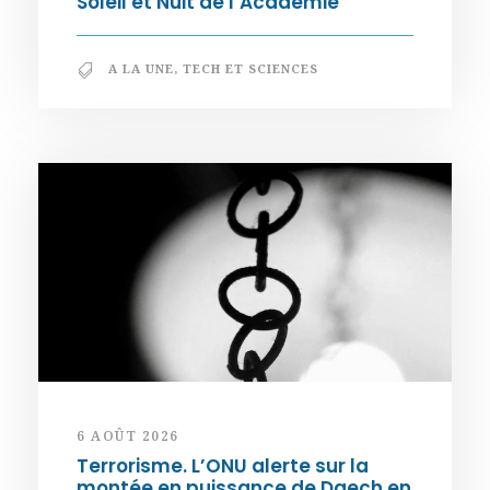
Soleil et Nuit de l’Académie
A LA UNE
,
TECH ET SCIENCES
6 AOÛT 2026
Terrorisme. L’ONU alerte sur la
montée en puissance de Daech en