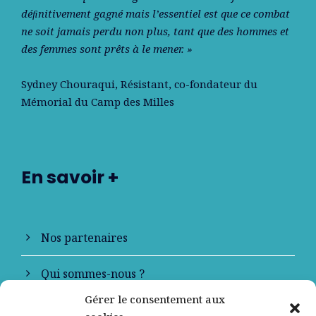
déﬁnitivement gagné mais l’essentiel est que ce combat
ne soit jamais perdu non plus, tant que des hommes et
des femmes sont prêts à le mener. »
Sydney Chouraqui
, Résistant, co-fondateur du
Mémorial du Camp des Milles
En savoir +
Nos partenaires
Qui sommes-nous ?
Gérer le consentement aux
Contactez-nous