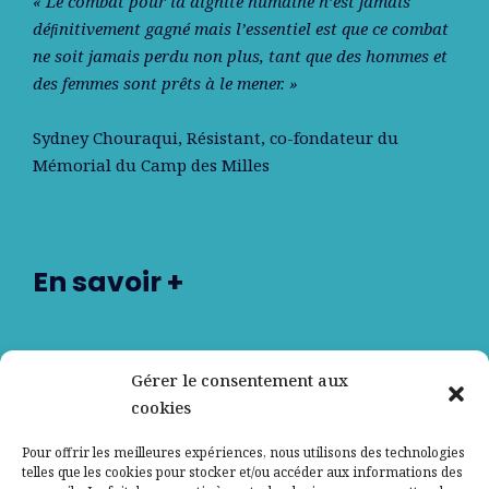
« Le combat pour la dignité humaine n’est jamais
déﬁnitivement gagné mais l’essentiel est que ce combat
ne soit jamais perdu non plus, tant que des hommes et
des femmes sont prêts à le mener. »
Sydney Chouraqui
, Résistant, co-fondateur du
Mémorial du Camp des Milles
En savoir +
Nos partenaires
Gérer le consentement aux
cookies
Qui sommes-nous ?
Pour offrir les meilleures expériences, nous utilisons des technologies
telles que les cookies pour stocker et/ou accéder aux informations des
Contactez-nous