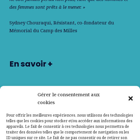
des femmes sont prêts à le mener. »
Sydney Chouraqui
, Résistant, co-fondateur du
Mémorial du Camp des Milles
En savoir +
Nos partenaires
Gérer le consentement aux
cookies
Qui sommes-nous ?
Pour offrir les meilleures expériences, nous utilisons des technologies
telles que les cookies pour stocker et/ou accéder aux informations des
Contactez-nous
appareils. Le fait de consentir à ces technologies nous permettra de
traiter des données telles que le comportement de navigation ou les
ID uniques sur ce site. Le fait de ne pas consentir ou de retirer son
Mentions légales