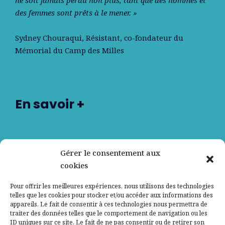
des femmes sont prêts à le mener. »
Sydney Chouraqui
, Résistant, co-fondateur du
Mémorial du Camp des Milles
En savoir +
Nos partenaires
Gérer le consentement aux
cookies
Qui sommes-nous ?
Pour offrir les meilleures expériences, nous utilisons des technologies
telles que les cookies pour stocker et/ou accéder aux informations des
Contactez-nous
appareils. Le fait de consentir à ces technologies nous permettra de
traiter des données telles que le comportement de navigation ou les
ID uniques sur ce site. Le fait de ne pas consentir ou de retirer son
Mentions légales