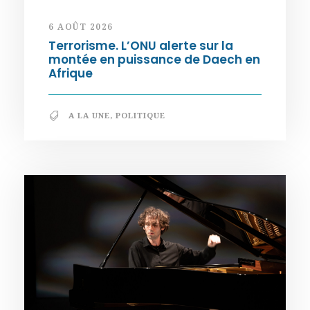
6 AOÛT 2026
Terrorisme. L’ONU alerte sur la
montée en puissance de Daech en
Afrique
A LA UNE
,
POLITIQUE