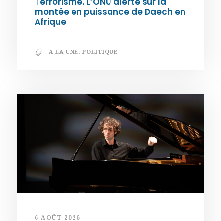
Terrorisme. L’ONU alerte sur la
montée en puissance de Daech en
Afrique
A LA UNE
,
POLITIQUE
6 AOÛT 2026