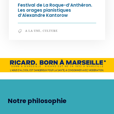
Festival de La Roque-d’Anthéron.
Les orages pianistiques
d’Alexandre Kantorow
A LA UNE
,
CULTURE
Notre philosophie