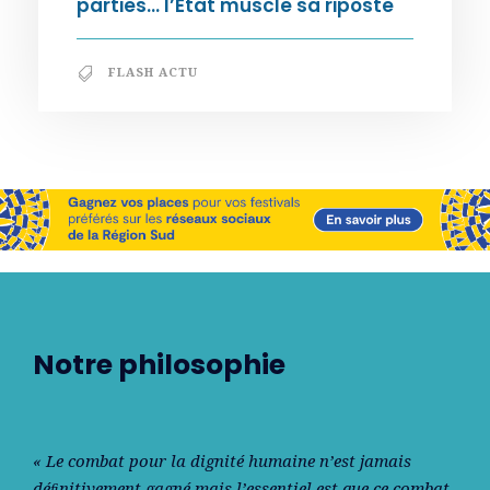
parties… l’État muscle sa riposte
FLASH ACTU
Notre philosophie
« Le combat pour la dignité humaine n’est jamais
déﬁnitivement gagné mais l’essentiel est que ce combat