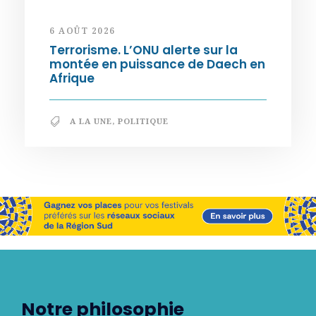
6 AOÛT 2026
Terrorisme. L’ONU alerte sur la
montée en puissance de Daech en
Afrique
A LA UNE
,
POLITIQUE
Notre philosophie