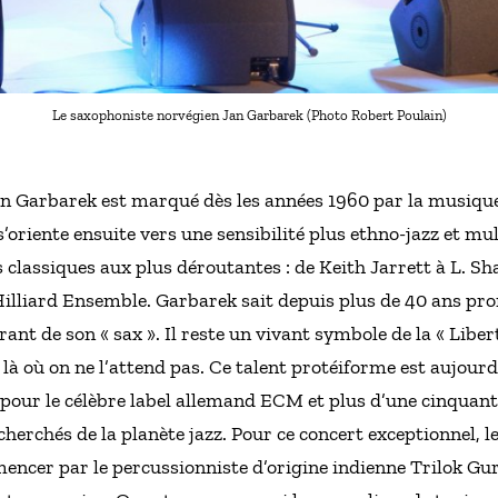
Le saxophoniste norvégien Jan Garbarek (Photo Robert Poulain)
an Garbarek est marqué dès les années 1960 par la musiqu
s’oriente ensuite vers une sensibilité plus ethno-jazz et mul
 classiques aux plus déroutantes : de Keith Jarrett à L. 
illiard Ensemble. Garbarek sait depuis plus de 40 ans pro
nt de son « sax ». Il reste un vivant symbole de la « Liberté 
 là où on ne l’attend pas. Ce talent protéiforme est aujourd
pour le célèbre label allemand ECM et plus d’une cinqua
cherchés de la planète jazz. Pour ce concert exceptionnel, l
ncer par le percussionniste d’origine indienne Trilok Gurtu