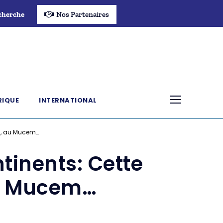
cherche
Nos Partenaires
RIQUE
INTERNATIONAL
in, au Mucem…
ntinents: Cette
au Mucem…