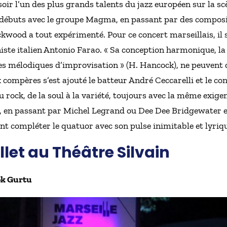
oir l’un des plus grands talents du jazz européen sur la scè
es débuts avec le groupe Magma, en passant par des composi
kwood a tout expérimenté. Pour ce concert marseillais, il s
ste italien Antonio Farao. « Sa conception harmonique, la 
gnes mélodiques d’improvisation » (H. Hancock), ne peuvent
compères s’est ajouté le batteur André Ceccarelli et le con
 rock, de la soul à la variété, toujours avec la même exigenc
, en passant par Michel Legrand ou Dee Dee Bridgewater e
ent compléter le quatuor avec son pulse inimitable et lyriq
llet au Théâtre Silvain
ok Gurtu