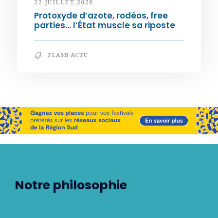
22 JUILLET 2026
Protoxyde d’azote, rodéos, free
parties… l’État muscle sa riposte
FLASH ACTU
Notre philosophie