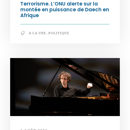
Terrorisme. L’ONU alerte sur la
montée en puissance de Daech en
Afrique
A LA UNE
,
POLITIQUE