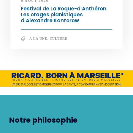
6 AOÛT 2026
Festival de La Roque-d’Anthéron.
Les orages pianistiques
d’Alexandre Kantorow
A LA UNE
,
CULTURE
Notre philosophie