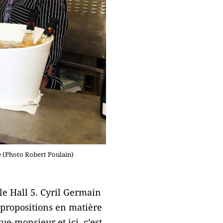
e (Photo Robert Poulain)
le Hall 5. Cyril Germain
 propositions en matière
ue-monsieur et ici, c’est