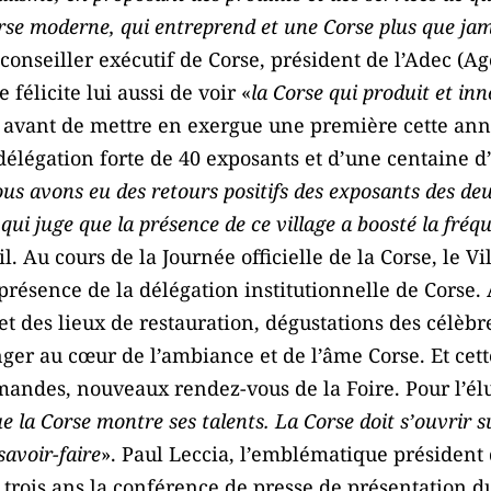
Corse moderne, qui entreprend et une Corse plus que ja
 conseiller exécutif de Corse, président de l’Adec 
félicite lui aussi de voir «
la Corse qui produit et i
 avant de mettre en exergue une première cette ann
 délégation forte de 40 exposants et d’une centaine 
ous avons eu des retours positifs des exposants des de
qui juge que la présence de ce village a boosté la fréq
-il. Au cours de la Journée officielle de la Corse, le V
 présence de la délégation institutionnelle de Corse. 
t des lieux de restauration, dégustations des célèbre
onger au cœur de l’ambiance et de l’âme Corse. Et cet
rmandes, nouveaux rendez-vous de la Foire. Pour l’él
e la Corse montre ses talents. La Corse doit s’ouvrir su
avoir-faire
». Paul Leccia, l’emblématique président
 trois ans la conférence de presse de présentation du