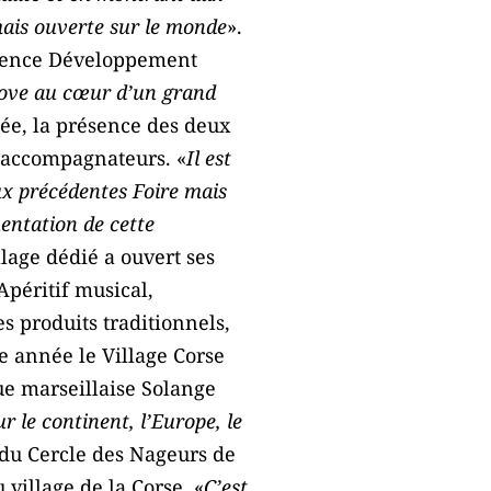
mais ouverte sur le monde
».
(Agence Développement
nnove au cœur d’un grand
ée, la présence des deux
d’accompagnateurs. «
Il est
ux précédentes Foire mais
uentation de cette
illage dédié a ouvert ses
Apéritif musical,
s produits traditionnels,
te année le Village Corse
ue marseillaise Solange
r le continent, l’Europe, le
 du Cercle des Nageurs de
 village de la Corse. «
C’est