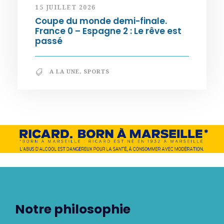
15 JUILLET 2026
Coupe du monde demi-finale.
France 0 – Espagne 2 : Le rêve est
passé
A LA UNE
,
SPORTS
Notre philosophie