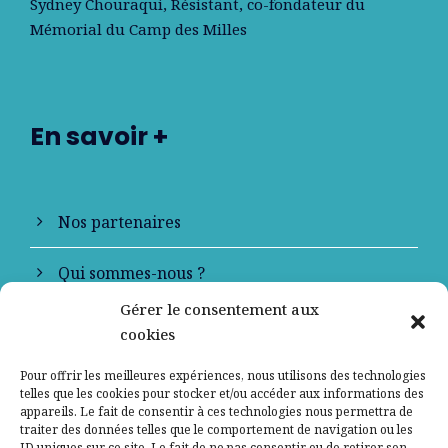
Sydney Chouraqui
, Résistant, co-fondateur du
Mémorial du Camp des Milles
En savoir +
Nos partenaires
Qui sommes-nous ?
Gérer le consentement aux
Contactez-nous
cookies
Mentions légales
Pour offrir les meilleures expériences, nous utilisons des technologies
telles que les cookies pour stocker et/ou accéder aux informations des
appareils. Le fait de consentir à ces technologies nous permettra de
Politique de confidentialité
traiter des données telles que le comportement de navigation ou les
ID uniques sur ce site. Le fait de ne pas consentir ou de retirer son