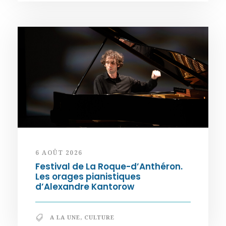
6 AOÛT 2026
Festival de La Roque-d’Anthéron.
Les orages pianistiques
d’Alexandre Kantorow
A LA UNE
,
CULTURE