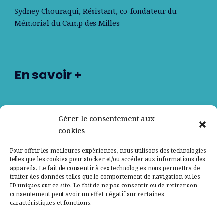
Sydney Chouraqui
, Résistant, co-fondateur du
Mémorial du Camp des Milles
En savoir +
Nos partenaires
Gérer le consentement aux
cookies
Qui sommes-nous ?
Pour offrir les meilleures expériences, nous utilisons des technologies
telles que les cookies pour stocker et/ou accéder aux informations des
Contactez-nous
appareils. Le fait de consentir à ces technologies nous permettra de
traiter des données telles que le comportement de navigation ou les
ID uniques sur ce site. Le fait de ne pas consentir ou de retirer son
Mentions légales
consentement peut avoir un effet négatif sur certaines
caractéristiques et fonctions.
Politique de confidentialité