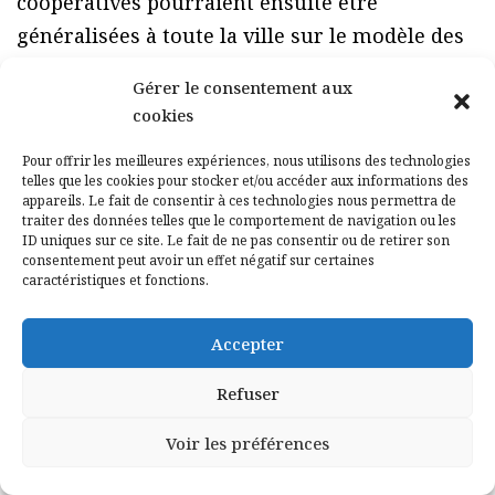
coopératives pourraient ensuite être
généralisées à toute la ville sur le modèle des
« communities » anglais. Il faut cesser que
Gérer le consentement aux
chacun travaille et dépense dans son coin.
cookies
Les services publics eux-mêmes doivent et
Pour offrir les meilleures expériences, nous utilisons des technologies
peuvent être des acteurs de cette grande
telles que les cookies pour stocker et/ou accéder aux informations des
ambition. Santé, éducation, culture, transports
appareils. Le fait de consentir à ces technologies nous permettra de
traiter des données telles que le comportement de navigation ou les
et habitat sont au centre des difficultés de ces
ID uniques sur ce site. Le fait de ne pas consentir ou de retirer son
consentement peut avoir un effet négatif sur certaines
quartiers. Il faut réaffirmer la visibilité des
caractéristiques et fonctions.
services publics et la reconnaissance aux
fonctionnaires qui s’engagent dans ces
Accepter
quartiers. Par exemple, des centaines de
Refuser
voitures de la ville pourraient être affectées
aux enseignants de ces quartiers comme
Voir les préférences
avantage en nature avec une couleur «