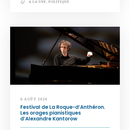
A LA UNE
,
POLITIQUE
6 AOÛT 2026
Festival de La Roque-d’Anthéron.
Les orages pianistiques
d’Alexandre Kantorow