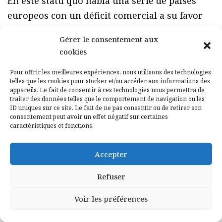
En este statu quo había una serie de países
europeos con un déficit comercial a su favor
importante. Lógicamente la defensa de este
Gérer le consentement aux
statu quo era prioritaria para estos países.
cookies
Pero además aquellos países con una buena
Pour offrir les meilleures expériences, nous utilisons des technologies
pujanza comercial con respecto a Estados
telles que les cookies pour stocker et/ou accéder aux informations des
Unidos también querían defender ese statu
appareils. Le fait de consentir à ces technologies nous permettra de
traiter des données telles que le comportement de navigation ou les
quo por qué era una cuestión de hecho que en
ID uniques sur ce site. Le fait de ne pas consentir ou de retirer son
consentement peut avoir un effet négatif sur certaines
cierta manera garantizaba una estructura
caractéristiques et fonctions.
industrial importante en dichos países.
Accepter
Por ello cualquier alteración de ese statu quo
viene a ser un shock en las economías
Refuser
europeas, porque el elemento” arancel” que
Voir les préférences
aparece en este acuerdo viene a ser un
obstáculo comercial creado artificialmente por