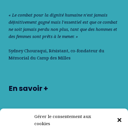
« Le combat pour la dignité humaine n’est jamais
déﬁnitivement gagné mais l’essentiel est que ce combat
ne soit jamais perdu non plus, tant que des hommes et
des femmes sont prêts à le mener. »
Sydney Chouraqui
, Résistant, co-fondateur du
Mémorial du Camp des Milles
En savoir +
Nos partenaires
Gérer le consentement aux
cookies
Qui sommes-nous ?