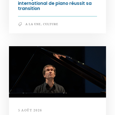
international de piano réussit sa
transition
A LA UNE
,
CULTURE
5 AOÛT 2026