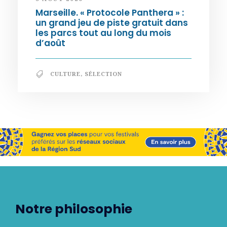
Marseille. « Protocole Panthera » :
un grand jeu de piste gratuit dans
les parcs tout au long du mois
d’août
CULTURE
,
SÉLECTION
Notre philosophie