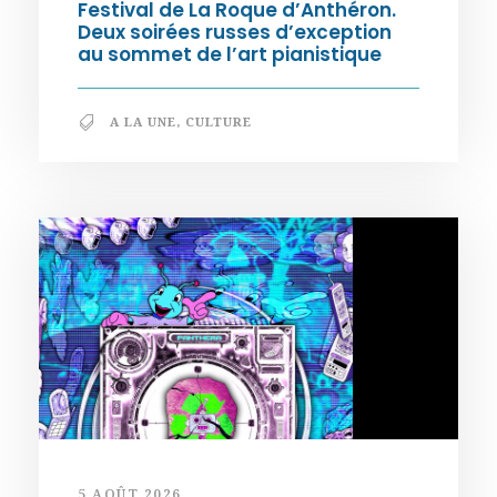
Festival de La Roque d’Anthéron.
Deux soirées russes d’exception
au sommet de l’art pianistique
A LA UNE
,
CULTURE
5 AOÛT 2026