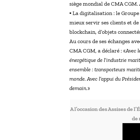
siège mondial de CMA CGM. Ai
▪ La digitalisation : le Group
mieux servir ses clients et
blockchain, d’objets connectés 
Au cours de ses échanges ave
CMA CGM, a déclaré : «
Avec l
énergétique de l’industrie marit
ensemble : transporteurs mariti
monde. Avec l’appui du Présiden
demain.
»
A l’occasion des Assises de 
de 