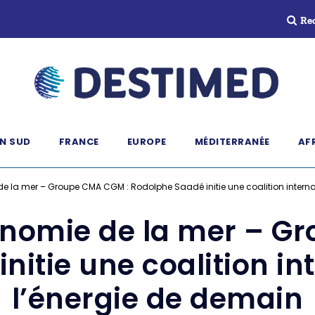
Re
N SUD
FRANCE
EUROPE
MÉDITERRANÉE
AF
de la mer – Groupe CMA CGM : Rodolphe Saadé initie une coalition interna
conomie de la mer – G
nitie une coalition in
l’énergie de demain