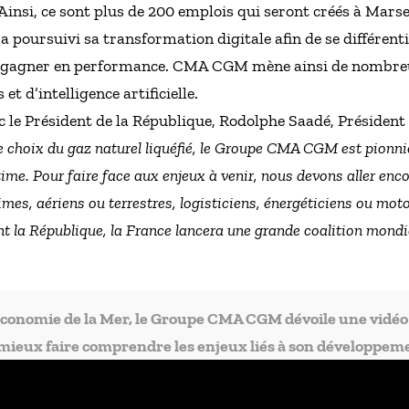
nsi, ce sont plus de 200 emplois qui seront créés à Marsei
e a poursuivi sa transformation digitale afin de se différent
 de gagner en performance. CMA CGM mène ainsi de nombreu
et d’intelligence artificielle.
c le Président de la République, Rodolphe Saadé, Présiden
e choix du gaz naturel liquéfié, le Groupe CMA CGM est pionnie
ime. Pour faire face aux enjeux à venir, nous devons aller encor
mes, aériens ou terrestres, logisticiens, énergéticiens ou moto
t la République, la France lancera une grande coalition mondia
l’Économie de la Mer, le Groupe CMA CGM dévoile une vidé
mieux faire comprendre les enjeux liés à son développem