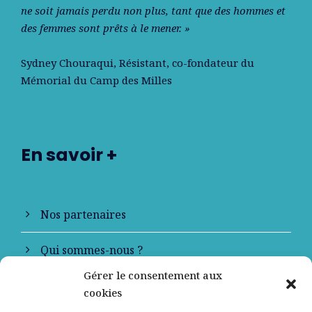
ne soit jamais perdu non plus, tant que des hommes et
des femmes sont prêts à le mener. »
Sydney Chouraqui
, Résistant, co-fondateur du
Mémorial du Camp des Milles
En savoir +
Nos partenaires
Qui sommes-nous ?
Gérer le consentement aux
Contactez-nous
cookies