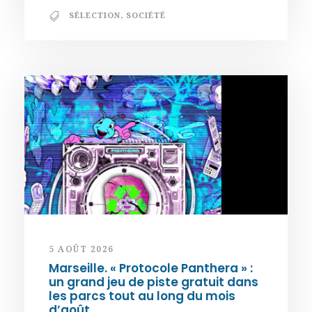
SÉLECTION
,
SOCIÉTÉ
5 AOÛT 2026
Marseille. « Protocole Panthera » :
un grand jeu de piste gratuit dans
les parcs tout au long du mois
d’août