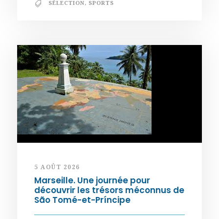
SÉLECTION
,
SPORTS
5 AOÛT 2026
Marseille. Une journée pour
découvrir les trésors méconnus de
São Tomé-et-Príncipe