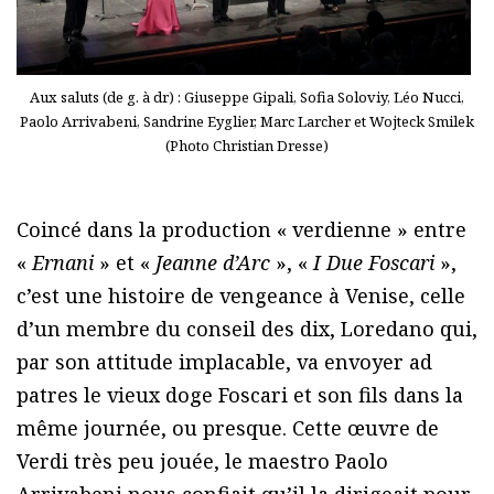
Aux saluts (de g. à dr) : Giuseppe Gipali, Sofia Soloviy, Léo Nucci,
Paolo Arrivabeni, Sandrine Eyglier, Marc Larcher et Wojteck Smilek
(Photo Christian Dresse)
Coincé dans la production « verdienne » entre
«
Ernani
» et «
Jeanne d’Arc
», «
I Due Foscari
»,
c’est une histoire de vengeance à Venise, celle
d’un membre du conseil des dix, Loredano qui,
par son attitude implacable, va envoyer ad
patres le vieux doge Foscari et son fils dans la
même journée, ou presque. Cette œuvre de
Verdi très peu jouée, le maestro Paolo
Arrivabeni nous confiait qu’il la dirigeait pour