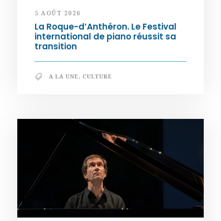
5 AOÛT 2026
La Roque-d’Anthéron. Le Festival
international de piano réussit sa
transition
A LA UNE
,
CULTURE