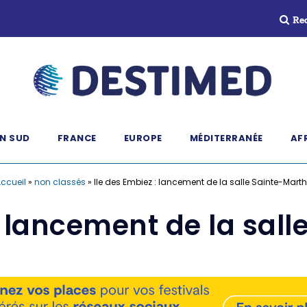
Re
N SUD
FRANCE
EUROPE
MÉDITERRANÉE
AF
ccueil
»
non classés
»
Ile des Embiez : lancement de la salle Sainte-Mart
: lancement de la sal