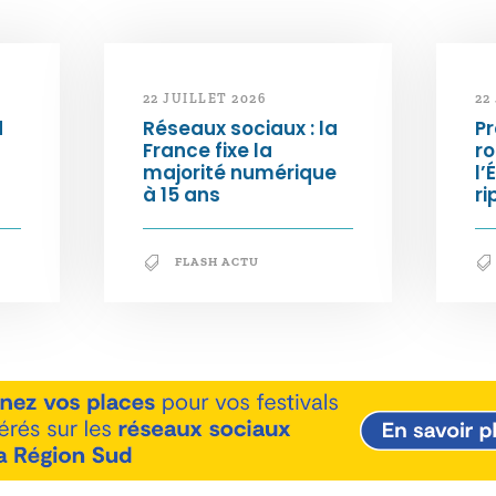
22 JUILLET 2026
22
d
Réseaux sociaux : la
Pr
France fixe la
ro
majorité numérique
l’
à 15 ans
ri
FLASH ACTU
En savoir +