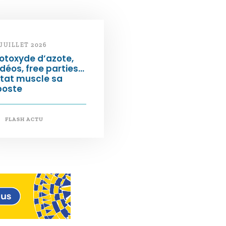
 JUILLET 2026
otoxyde d’azote,
déos, free parties…
État muscle sa
poste
FLASH ACTU