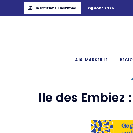
Je soutiens Destimed
09 août 2026
AIX-MARSEILLE
RÉGIO
A
Ile des Embiez 