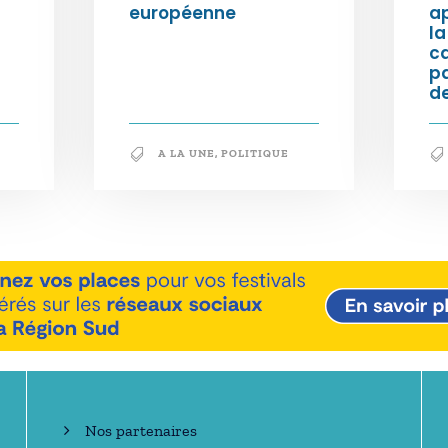
européenne
ap
la
c
p
de
A LA UNE
,
POLITIQUE
En savoir +
Nos partenaires