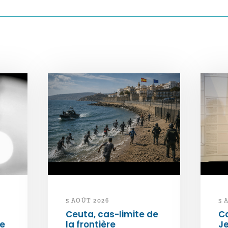
5 AOÛT 2026
5 
Ceuta, cas-limite de
Ca
ée
la frontière
Je