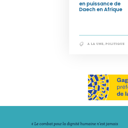
en puissance de
Daech en Afrique
A LA UNE
,
POLITIQUE
Notre philosophie
« Le combat pour la dignité humaine n’est jamais